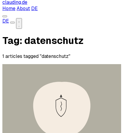
clauding.de
Home
About
DE
DE
Tag: datenschutz
1 articles tagged "datenschutz"